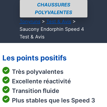
CHAUSSURES
POLYVALENTES
Tonyruns
>
Test & Avis
>
Saucony Endorphin Speed 4
Test & Avis
Les points positifs
Très polyvalentes
Excellente réactivité
Transition fluide
Plus stables que les Speed 3