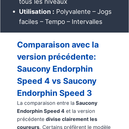
tous les niveaux
Utilisation :
Polyvalente – Jogs
faciles – Tempo – Intervalles
Comparaison avec la
version précédente
:
Saucony Endorphin
Speed 4 vs Saucony
Endorphin Speed 3
La comparaison entre la
Saucony
Endorphin Speed 4
et la version
précédente
divise clairement les
coureurs
. Certains préfèrent le modèle