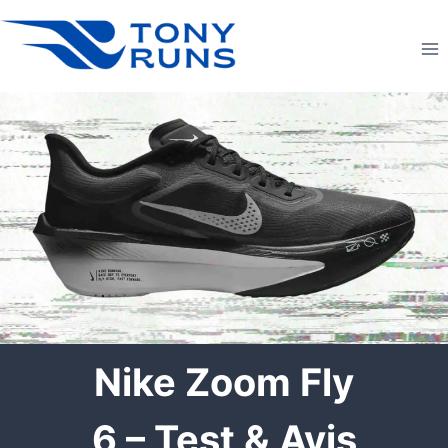
Aller
au
contenu
Nike Zoom Fly
6 – Test & Avis