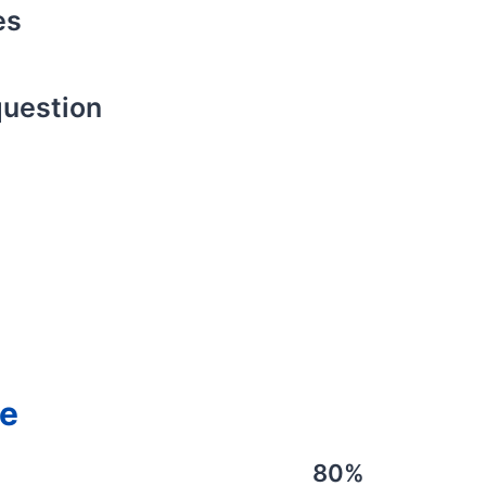
es
question
ce
80%