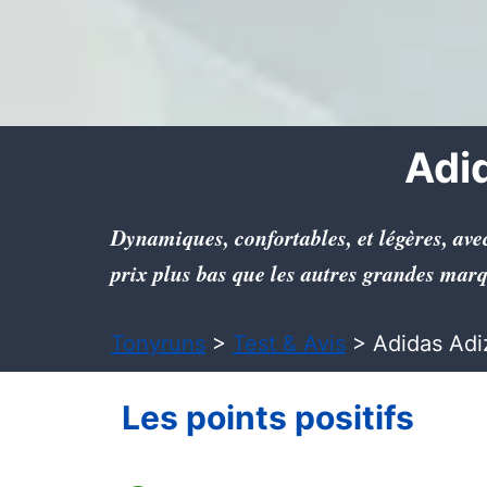
Adid
Dynamiques, confortables, et légères, ave
prix plus bas que les autres grandes marq
Tonyruns
>
Test & Avis
>
Adidas Adi
Les points positifs