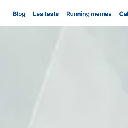
Blog
Les tests
Running memes
Ca