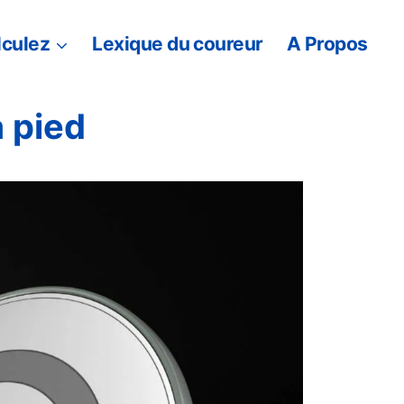
lculez
Lexique du coureur
A Propos
 pied