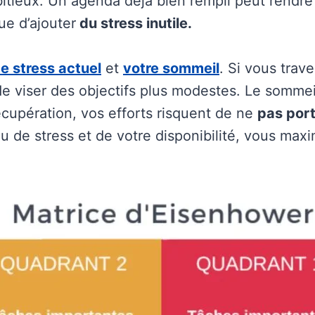
itieux. Un agenda déjà bien rempli peut rendre d
ue d’ajouter
du stress inutile.
e stress actuel
et
votre sommeil
. Si vous trav
de viser des objectifs plus modestes. Le somme
écupération, vos efforts risquent de ne
pas port
au de stress et de votre disponibilité, vous ma